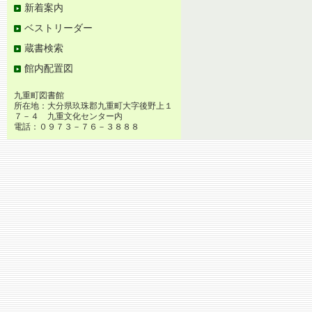
新着案内
ベストリーダー
蔵書検索
館内配置図
九重町図書館
所在地：大分県玖珠郡九重町大字後野上１
７－４ 九重文化センター内
電話：０９７３－７６－３８８８