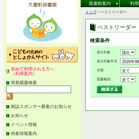
[本
図書館案内
利用
文
へ]
こ
トップ
>
ベストリーダー
の
ペ
ー
ベストリーダー
ジ
の
位
検索条件
置
表示対象
表示対象年月
初めて利用される方へ
分類
（利用案内）
図書種別
簡易蔵書検索
検
索
キ
ー
ワ
図
雑誌スポンサー募集のお知らせ
ー
書
お知らせ
ド
館
を
メ
イベント情報
入
ニ
力
ュ
特集情報案内
ー