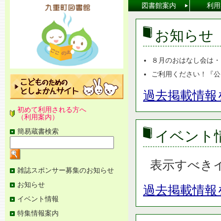
[本
図書館案内
利用
文
へ]
お知らせ
８月のおはなし会は・・・
ご利用ください！『公民
過去掲載情報
初めて利用される方へ
（利用案内）
簡易蔵書検索
イベント
検
索
キ
ー
表示すべき
ワ
図
雑誌スポンサー募集のお知らせ
ー
書
ド
お知らせ
館
過去掲載情報
を
メ
入
イベント情報
ニ
力
ュ
特集情報案内
ー